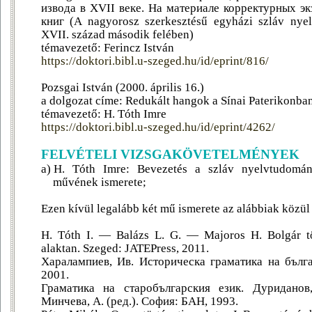
извода в XVII веке. На материале корректурных э
книг (A nagyorosz szerkesztésű egyházi szláv nyel
XVII. század második felében)
témavezető: Ferincz István
https://doktori.bibl.u-szeged.hu/id/eprint/816/
Pozsgai István (2000. április 16.)
a dolgozat címe: Redukált hangok a Sínai Paterikonba
témavezető: H. Tóth Imre
https://doktori.bibl.u-szeged.hu/id/eprint/4262/
FELVÉTELI VIZSGAKÖVETELMÉNYEK
a)
H. Tóth Imre: Bevezetés a szláv nyelvtudomán
művének ismerete;
Ezen kívül legalább két mű ismerete az alábbiak közül
H. Tóth I. ― Balázs L. G. ― Majoros H. Bolgár tör
alaktan. Szeged: JATEPress, 2011.
Харалампиев, Ив. Историческа граматика на бълга
2001.
Граматика на старобългарския език. Дуриданов,
Минчева, А. (ред.). София: БАН, 1993.