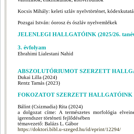
Kocsis Mihály: keleti szláv nyelvtörténet, kódexkutatá
Pozsgai István: óorosz és ószláv nyelvemlékek
JELENLEGI HALLGATÓINK (2025/26. tané
3. évfolyam
Ebrahimi Lialestani Nahid
ABSZOLUTÓRIUMOT SZERZETT HALLG
Dukai Lilla (2024)
Rentz Tamás (2023)
FOKOZATOT SZERZETT HALLGATÓINK
Bálint (Csizmadia) Rita (2024)
a dolgozat címe: A természetes morfológia elvein
igerendszer történeti fejlődésében
témavezető: Balázs L. Gábor
https://doktori.bibl.u-szeged.hu/id/eprint/12294/