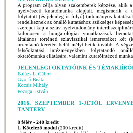
A program célja olyan szakemberek képzése, akik a k
nyelvészeti kutatómunka alapjait, megismerik a tö
folytatott (és jelenleg is folyó) tudományos kutatáso
rendelkeznek az önálló kutatáshoz szükséges képessé
szerepet kap a szláv nyelvtudomány interdiszciplinári
különösen a hungarológiai vonatkozások bemutat
általános történeti szlavisztikai ismereteiket két (
orientáció keretén belül mélyíthetik tovább. A végz
felsőoktatási intézményekben folytatandó önál
oktatómunka ellátására, valamint kutatóintézeti munka
JELENLEGI OKTATÓINK ÉS TÉMAKIÍRÓ
Balázs L. Gábor
Györfi Beáta
Kocsis Mihály
Pozsgai István
2016. SZEPTEMBER 1-JÉTŐL ÉRVÉNY
TANTERV
8 félév - 240 kredit
1. Kötelező modul
(200 kredit)