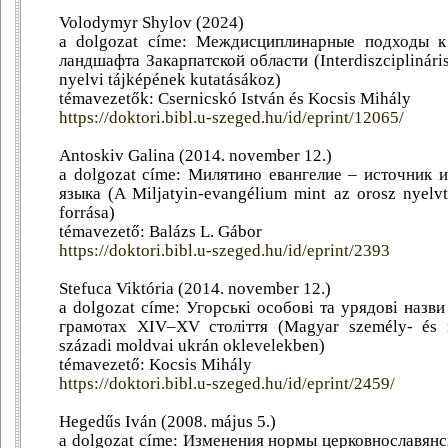
Volodymyr Shylov (2024)
a dolgozat címe: Междисциплинарные подходы к
ландшафта Закарпатской области (Interdiszciplináris
nyelvi tájképének kutatásákoz)
témavezetők: Csernicskó István és Kocsis Mihály
https://doktori.bibl.u-szeged.hu/id/eprint/12065/
Antoskiv Galina (2014. november 12.)
a dolgozat címe: Милятино евангелие – источник 
языка (A Miljatyin-evangélium mint az orosz nyelv
forrása)
témavezető: Balázs L. Gábor
https://doktori.bibl.u-szeged.hu/id/eprint/2393
Stefuca Viktória (2014. november 12.)
a dolgozat címe: Угорські особові та урядові назв
грамотах XIV–XV століття (Magyar személy- és 
századi moldvai ukrán oklevelekben)
témavezető: Kocsis Mihály
https://doktori.bibl.u-szeged.hu/id/eprint/2459/
Hegedűs Iván (2008. május 5.)
a dolgozat címe: Изменения нормы церковнославянс