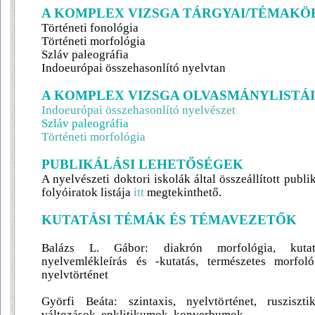
A KOMPLEX VIZSGA TÁRGYAI/TÉMAKÖ
Történeti fonológia
Történeti morfológia
Szláv paleográfia
Indoeurópai összehasonlító nyelvtan
A KOMPLEX VIZSGA OLVASMÁNYLISTÁI
Indoeurópai összehasonlító nyelvészet
Szláv paleográfia
Történeti morfológia
PUBLIKÁLÁSI LEHETŐSÉGEK
A nyelvészeti doktori iskolák által összeállított publi
folyóiratok listája
itt
megtekinthető.
KUTATÁSI TÉMÁK ÉS TÉMAVEZETŐK
Balázs L. Gábor: diakrón morfológia, kutatá
nyelvemlékleírás és -kutatás, természetes morfoló
nyelvtörténet
Györfi Beáta: szintaxis, nyelvtörténet, rusziszti
változások, enklitikumok, konverbumok