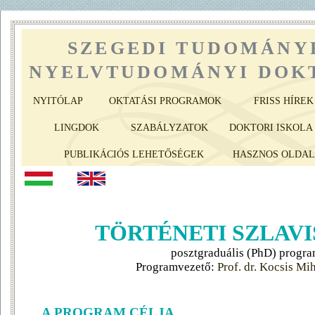
SZEGEDI TUDOMÁNY
NYELVTUDOMÁNYI DOKT
NYITÓLAP
OKTATÁSI PROGRAMOK
FRISS HÍREK
LINGDOK
SZABÁLYZATOK
DOKTORI ISKOLA 
PUBLIKÁCIÓS LEHETŐSÉGEK
HASZNOS OLDA
TÖRTÉNETI SZLAVI
posztgraduális (PhD) progr
Programvezető:
Prof. dr. Kocsis Mi
A PROGRAM CÉLJA