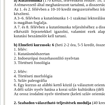
a) Kutatómunka
(170 kredit, félévenként rendre: 10, 1
A témavezető által meghatározott tartalmú, a disszert
Az 1. és 2. félévben a 10-10 kredit megszerzéséhez írá
készíteni.
A 3–6. félévben a kutatómunka 1-1 szakmai lektorálásr
is magában foglalja.
A 7. és 8. félévben a kutatómunka teljesítéséhez a diss
elkészült fejezetekkel igazolni, valamint ezek ala
kutatási beszámolót kell tartani.
b) Elméleti kurzusok: 6
(heti 2-2 óra, 5-5 kredit, össz
1. félév:
1. Kutatásmódszertan
2. Indoeurópai összehasonlító nyelvtan
3. Történeti fonológia
2. félév:
4. Történeti morfológia
5. Szláv paleográfia
6. Egy kurzus az alábbi kettő közül (a választott orien
A déli szláv nyelv hatása a korai szláv kultúrákra (déli
Az orosz irodalmi nyelv története (keleti szláv orientá
2. Szabadon választható teljesítések modulja
(40 kre