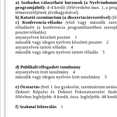
a) Szabadon választható kurzusok (a Nyelvtudomán
programjából):
4-4 kredit (félévenként max. 1, a pro
témavezetőjének jóváhagyásával)
b) Kutatói szeminárium (a disszertációvezetővel)
(fé
c) Konferencia-előadás
(első vagy második szerz
előadásért (a konferencia programfüzetében szerepl
poszter/előadás)
anyanyelven készített poszter 1
második vagy idegen nyelven készített poszter 2
anyanyelven tartott előadás 4
második vagy idegen nyelven tartott előadás 5
d) Publikált/elfogadott tanulmány
anyanyelven írott tanulmány 4
második vagy idegen nyelven írott tanulmány 5
e) Óratartás
(heti 1 óra gyakorlat, szeminárium tartás
Doktori Képzési és Doktori Fokozatszerzési Szabá
félévben legfeljebb: 8 kredit, össz. legfeljebb: 48 kredi
f) Szakmai lektorálás
1