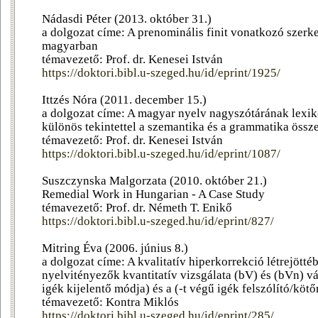
Nádasdi Péter (2013. október 31.)
a dolgozat címe: A prenominális finit vonatkozó szerke
magyarban
témavezető: Prof. dr. Kenesei István
https://doktori.bibl.u-szeged.hu/id/eprint/1925/
Ittzés Nóra (2011. december 15.)
a dolgozat címe: A magyar nyelv nagyszótárának lexik
különös tekintettel a szemantika és a grammatika össz
témavezető: Prof. dr. Kenesei István
https://doktori.bibl.u-szeged.hu/id/eprint/1087/
Suszczynska Malgorzata (2010. október 21.)
Remedial Work in Hungarian - A Case Study
témavezető: Prof. dr. Németh T. Enikő
https://doktori.bibl.u-szeged.hu/id/eprint/827/
Mitring Éva (2006. június 8.)
a dolgozat címe: A kvalitatív hiperkorrekció létrejötté
nyelvitényezők kvantitatív vizsgálata (bV) és (bVn) vá
igék kijelentő módja) és a (-t végű igék felszólító/köt
témavezető: Kontra Miklós
https://doktori.bibl.u-szeged.hu/id/eprint/285/