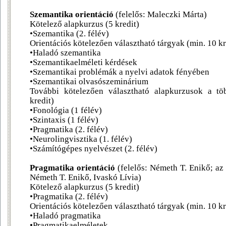
Szemantika orientáció
(felelős: Maleczki Márta)
Kötelező alapkurzus (5 kredit)
•Szemantika (2. félév)
Orientációs kötelezően választható tárgyak (min. 10 kr
•Haladó szemantika
•Szemantikaelméleti kérdések
•Szemantikai problémák a nyelvi adatok fényében
•Szemantikai olvasószeminárium
További kötelezően választható alapkurzusok a töb
kredit)
•Fonológia (1 félév)
•Szintaxis (1 félév)
•Pragmatika (2. félév)
•Neurolingvisztika (1. félév)
•Számítógépes nyelvészet (2. félév)
Pragmatika orientáció
(felelős: Németh T. Enikő; az 
Németh T. Enikő, Ivaskó Lívia)
Kötelező alapkurzus (5 kredit)
•Pragmatika (2. félév)
Orientációs kötelezően választható tárgyak (min. 10 kr
•Haladó pragmatika
•Pragmatikaelméletek