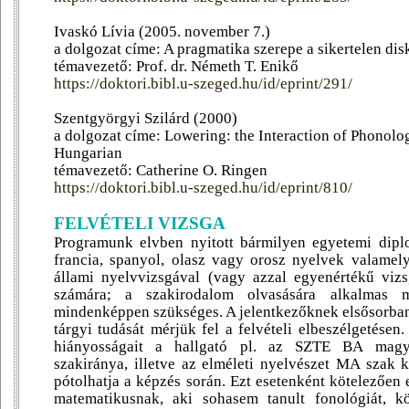
Ivaskó Lívia (2005. november 7.)
a dolgozat címe: A pragmatika szerepe a sikertelen di
témavezető: Prof. dr. Németh T. Enikő
https://doktori.bibl.u-szeged.hu/id/eprint/291/
Szentgyörgyi Szilárd (2000)
a dolgozat címe: Lowering: the Interaction of Phonol
Hungarian
témavezető: Catherine O. Ringen
https://doktori.bibl.u-szeged.hu/id/eprint/810/
FELVÉTELI VIZSGA
Programunk elvben nyitott bármilyen egyetemi dipl
francia, spanyol, olasz vagy orosz nyelvek valamel
állami nyelvvizsgával (vagy azzal egyenértékű viz
számára; a szakirodalom olvasására alkalmas m
mindenképpen szükséges. A jelentkezőknek elsősorban
tárgyi tudását mérjük fel a felvételi elbeszélgetésen
hiányosságait a hallgató pl. az SZTE BA magya
szakiránya, illetve az elméleti nyelvészet MA szak k
pótolhatja a képzés során. Ezt esetenként kötelezően 
matematikusnak, aki sohasem tanult fonológiát, kö