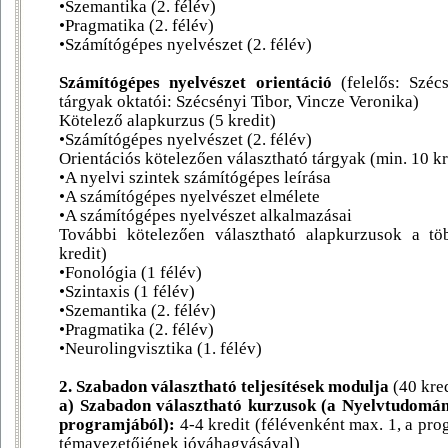
•Szemantika (2. félév)
•Pragmatika (2. félév)
•Számítógépes nyelvészet (2. félév)
Számítógépes nyelvészet orientáció
(felelős: Szécs
tárgyak oktatói: Szécsényi Tibor, Vincze Veronika)
Kötelező alapkurzus (5 kredit)
•Számítógépes nyelvészet (2. félév)
Orientációs kötelezően választható tárgyak (min. 10 kr
•A nyelvi szintek számítógépes leírása
•A számítógépes nyelvészet elmélete
•A számítógépes nyelvészet alkalmazásai
További kötelezően választható alapkurzusok a töb
kredit)
•Fonológia (1 félév)
•Szintaxis (1 félév)
•Szemantika (2. félév)
•Pragmatika (2. félév)
•Neurolingvisztika (1. félév)
2. Szabadon választható teljesítések modulja
(40 kre
a) Szabadon választható kurzusok (a Nyelvtudomán
programjából):
4-4 kredit (félévenként max. 1, a pro
témavezetőjének jóváhagyásával)