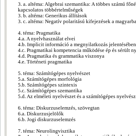
3. a. altéma: Algebrai szemantika: A többes számú főné
kapcsolatos többértelműségek
3. b. altéma: Generikus állítások
3. c. altéma: Negatív polaritású kifejezések a magyarb
4. téma: Pragmatika
4.a. A nyelvhasználat elvei
4.b. Implicit információ a megnyilatkozás jelentésében
4.c. Pragmatikai kompetencia működése ép és sérült n
4.d. Pragmatika és grammatika viszonya
4.e. Történeti pragmatika
5.
téma: Számítógépes nyelvészet
5.a. Számítógépes morfológia
5.b. Számítógépes szintexis
5.c. Számítógépes szemantika
5.d. Az elméleti nyelvészet és a számítógépes nyelvész
6.
téma: Diskurzuselemzés, szövegtan
6.a. Diskurzusjelölők
6.b. Jogi diskurzuselemzés
7.
téma: Neurolingvisztika