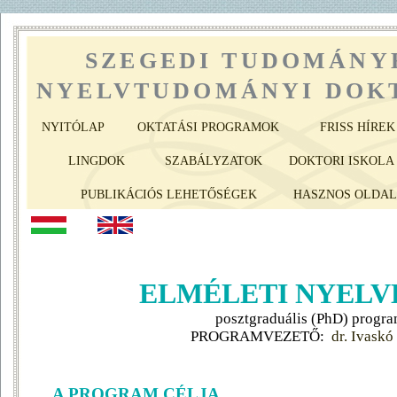
SZEGEDI TUDOMÁNY
NYELVTUDOMÁNYI DOKT
NYITÓLAP
OKTATÁSI PROGRAMOK
FRISS HÍREK
LINGDOK
SZABÁLYZATOK
DOKTORI ISKOLA 
PUBLIKÁCIÓS LEHETŐSÉGEK
HASZNOS OLDA
ELMÉLETI NYELV
posztgraduális (PhD) progr
PROGRAMVEZETŐ:
dr. Ivaskó
A PROGRAM CÉLJA