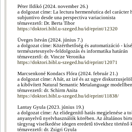
Péter Ildikó (2024. november 26.)
a dolgozat címe: La lectura hermenéutica del carácter h
subjuntivo desde una perspectiva variacionista
témavezető: Dr. Berta Tibor
https://doktori.bibl.u-szeged.hu/id/eprint/12320
Üveges István (2024. június 7.)
a dolgozat címe: Közérthetőség és automatizáció - kísé
természetesnyelv-feldolgozás és informatika határán
témavezető: dr. Vincze Veronika
https://doktori.bibl.u-szeged.hu/id/eprint/12071
Marcsenkoné Kondacs Flóra (2024. február 21.)
a dolgozat címe: A hát, az izé és az ugye diskurzusjelö
a kibővített Natural Semantic Metalanguage modellben
témavezető: dr. Schirm Anita
https://doktori.bibl.u-szeged.hu/id/eprint/11838/
Lantay Gyula (2023. június 19.)
a dolgozat címe: Az elidegenítő hatás megjelenése a t
anyanyelvű nyelvhasználók körében. Az általános birt
tárgyrag viselkedése idegen eredetű tövekhez történő 
témavezető: dr. Zsigri Gyula