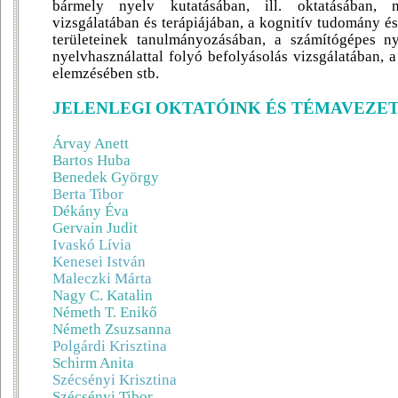
bármely nyelv kutatásában, ill. oktatásában, 
vizsgálatában és terápiájában, a kognitív tudomány és
területeinek tanulmányozásában, a számítógépes ny
nyelvhasználattal folyó befolyásolás vizsgálatában,
elemzésében stb.
JELENLEGI OKTATÓINK ÉS TÉMAVEZE
Árvay Anett
Bartos Huba
Benedek György
Berta
Tibor
Dékány Éva
Gervain Judit
Ivaskó
Lívia
Kenesei István
Maleczki
Márta
Nagy C. Katalin
Németh T. Enikő
Németh Zsuzsanna
Polgárdi
Krisztina
Schirm Anita
Szécsényi Krisztina
Szécsényi
Tibor