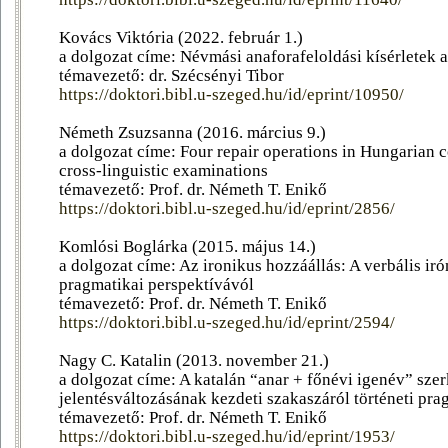
Kovács Viktória (2022. február 1.)
a dolgozat címe: Névmási anaforafeloldási kísérletek 
témavezető: dr. Szécsényi Tibor
https://doktori.bibl.u-szeged.hu/id/eprint/10950/
Németh Zsuzsanna (2016. március 9.)
a dolgozat címe: Four repair operations in Hungarian co
cross-linguistic examinations
témavezető: Prof. dr. Németh T. Enikő
https://doktori.bibl.u-szeged.hu/id/eprint/2856/
Komlósi Boglárka (2015. május 14.)
a dolgozat címe: Az ironikus hozzáállás: A verbális ir
pragmatikai perspektívávól
témavezető: Prof. dr. Németh T. Enikő
https://doktori.bibl.u-szeged.hu/id/eprint/2594/
Nagy C. Katalin (2013. november 21.)
a dolgozat címe: A katalán “anar + főnévi igenév” sze
jelentésváltozásának kezdeti szakaszáról történeti pr
témavezető: Prof. dr. Németh T. Enikő
https://doktori.bibl.u-szeged.hu/id/eprint/1953/