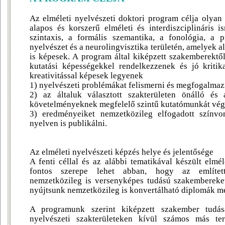
Az elméleti nyelvészeti doktori program célja olyan
alapos és korszerű elméleti és interdiszciplináris 
szintaxis, a formális szemantika, a fonológia, a 
nyelvészet és a neurolingvisztika területén, amelyek 
is képesek. A program által kiképzett szakemberektő
kutatási képességekkel rendelkezzenek és jó kriti
kreativitással képesek legyenek
1) nyelvészeti problémákat felismerni és megfogalmaz
2) az általuk választott szakterületen önálló é
követelményeknek megfelelő szintű kutatómunkát vég
3) eredményeiket nemzetközileg elfogadott színv
nyelven is publikálni.
Az elméleti nyelvészeti képzés helye és jelentősége
A fenti céllal és az alábbi tematikával készült elmé
fontos szerepe lehet abban, hogy az említett 
nemzetközileg is versenyképes tudású szakembereke
nyújtsunk nemzetközileg is konvertálható diplomák m
A programunk szerint kiképzett szakember tudásá
nyelvészeti szakterületeken kívül számos más terü