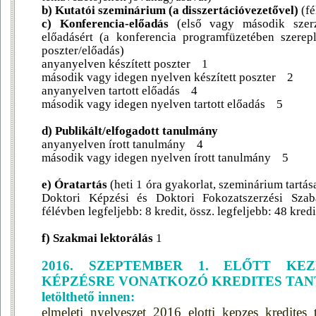
b) Kutatói szeminárium (a disszertációvezetővel)
(fé
c) Konferencia-előadás
(első vagy második szerz
előadásért (a konferencia programfüzetében szerepl
poszter/előadás)
anyanyelven készített poszter 1
második vagy idegen nyelven készített poszter 2
anyanyelven tartott előadás 4
második vagy idegen nyelven tartott előadás 5
d) Publikált/elfogadott tanulmány
anyanyelven írott tanulmány 4
második vagy idegen nyelven írott tanulmány 5
e) Óratartás
(heti 1 óra gyakorlat, szeminárium tartás
Doktori Képzési és Doktori Fokozatszerzési Szabá
félévben legfeljebb: 8 kredit, össz. legfeljebb: 48 kredi
f) Szakmai lektorálás
1
2016. SZEPTEMBER 1. ELŐTT KE
KÉPZÉSRE VONATKOZÓ KREDITES TAN
letölthető innen:
elmeleti_nyelveszet_2016_elotti_kepzes_kredites_t