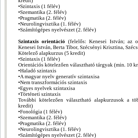
kredit)
•Szintaxis (1 félév)
•Szemantika (2. félév)
•Pragmatika (2. félév)
•Neurolingvisztika (1. félév)
•Számítógépes nyelvészet (2. félév)
Szintaxis orientáció
(felelős: Kenesei István; az or
Kenesei István, Berta Tibor, Szécsényi Krisztina, Széc
Kötelező alapkurzus (5 kredit)
•Szintaxis (1 félév)
Orientációs kötelezően választható tárgyak (min. 10 kr
•Haladó szintaxis
•A magyar nyelv generatív szintaxisa
•Nem transzformációs szintaxis
•Egyes nyelvek szintaxisa
•Történeti szintaxis
További kötelezően választható alapkurzusok a töb
kredit)
•Fonológia (1 félév)
•Szemantika (2. félév)
•Pragmatika (2. félév)
•Neurolingvisztika (1. félév)
•Számítógépes nyelvészet (2. félév)