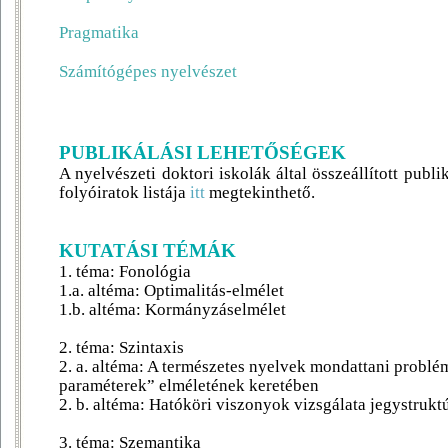
Pragmatika
Számítógépes nyelvészet
PUBLIKÁLÁSI LEHETŐSÉGEK
A nyelvészeti doktori iskolák által összeállított publi
folyóiratok listája
itt
megtekinthető.
KUTATÁSI TÉMÁK
1. téma: Fonológia
1.a. altéma: Optimalitás-elmélet
1.b. altéma: Kormányzáselmélet
2. téma: Szintaxis
2. a. altéma: A természetes nyelvek mondattani problém
paraméterek” elméletének keretében
2. b. altéma: Hatóköri viszonyok vizsgálata jegystruk
3. téma: Szemantika