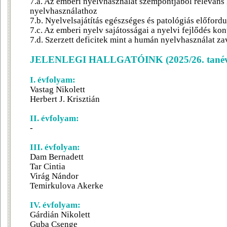
7.a. Az emberi nyelvhasználat szempontjából releváns
nyelvhasználathoz
7.b. Nyelvelsajátítás egészséges és patológiás előfordu
7.c. Az emberi nyelv sajátosságai a nyelvi fejlődés ko
7.d. Szerzett deficitek mint a humán nyelvhasználat za
JELENLEGI HALLGATÓINK (2025/26. tané
I.
évfolyam:
Vastag Nikolett
Herbert J. Krisztián
II. évfolyam:
-
III. évfolyan:
Dam Bernadett
Tar Cintia
Virág Nándor
Temirkulova Akerke
IV. évfolyam:
Gárdián Nikolett
Guba Csenge