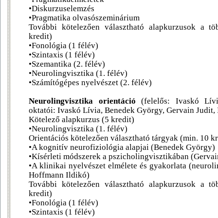
•Diskurzuselemzés
•Pragmatika olvasószeminárium
További kötelezően választható alapkurzusok a töb
kredit)
•Fonológia (1 félév)
•Szintaxis (1 félév)
•Szemantika (2. félév)
•Neurolingvisztika (1. félév)
•Számítógépes nyelvészet (2. félév)
Neurolingvisztika orientáció
(felelős: Ivaskó Lívi
oktatói: Ivaskó Lívia, Benedek György, Gervain Judit,
Kötelező alapkurzus (5 kredit)
•Neurolingvisztika (1. félév)
Orientációs kötelezően választható tárgyak (min. 10 kr
•A kognitív neurofiziológia alapjai (Benedek György)
•Kísérleti módszerek a pszicholingvisztikában (Gervai
•A klinikai nyelvészet elmélete és gyakorlata (neuroli
Hoffmann Ildikó)
További kötelezően választható alapkurzusok a töb
kredit)
•Fonológia (1 félév)
•Szintaxis (1 félév)