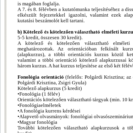
is magában foglalja.
A 7. és 8. félévben a kutatómunka teljesítéséhez a diss
elkészült fejezetekkel igazolni, valamint ezek ala
kutatási beszámolót kell tartani.
b) Kötelező és kötelezően választható elméleti kurz
5-5 kredit, összesen 30 kredit).
A kötelező és kötelezően választható elméleti 
meghatározottak. Az orientációban felkínált kur
(alapkurzus), a többi orientációs kurzus közül ket
valamint a többi orientáció kötelező alapkurzusai k
három kurzus. A hat kurzus teljesítése az első két félév
Fonológia orientáció
(felelős: Polgárdi Krisztina; az 
Polgárdi Krisztina, Zsigri Gyula)
Kötelező alapkurzus (5 kredit)
•Fonológia (1 félév)
Orientációs kötelezően választható tárgyak (min. 10 kr
•Fonológiaelméletek
•A fonológia kurrens kérdései
•Alapvető olvasmányok: fonológiai olvasószemináriu
•Magyar fonológia
További kötelezően választható alapkurzusok a töb