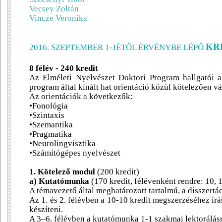
Vecsey Zoltán
Vincze
Veronika
KR
2016. SZEPTEMBER 1-JÉTŐL ÉRVÉNYBE LÉPŐ
8 félév - 240 kredit
Az Elméleti Nyelvészet Doktori Program hallgatói a 
program által kínált hat orientáció közül kötelezően v
Az orientációk a következők:
•Fonológia
•Szintaxis
•Szemantika
•Pragmatika
•Neurolingvisztika
•Számítógépes nyelvészet
1. Kötelező modul
(200 kredit)
a) Kutatómunka
(170 kredit, félévenként rendre: 10, 1
A témavezető által meghatározott tartalmú, a disszert
Az 1. és 2. félévben a 10-10 kredit megszerzéséhez írá
készíteni.
A 3–6. félévben a kutatómunka 1-1 szakmai lektorálásr