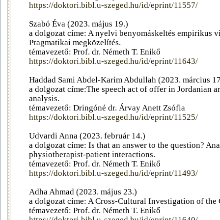
https://doktori.bibl.u-szeged.hu/id/eprint/11557/
Szabó Éva (2023. május 19.)
a dolgozat címe: A nyelvi benyomáskeltés empirikus vi
Pragmatikai megközelítés.
témavezető: Prof. dr. Németh T. Enikő
https://doktori.bibl.u-szeged.hu/id/eprint/11643/
Haddad Sami Abdel-Karim Abdullah (2023. március 17
a dolgozat címe:The speech act of offer in Jordanian a
analysis.
témavezető: Dringóné dr. Árvay Anett Zsófia
https://doktori.bibl.u-szeged.hu/id/eprint/11525/
Udvardi Anna (2023. február 14.)
a dolgozat címe: Is that an answer to the question? An
physiotherapist-patient interactions.
témavezető: Prof. dr. Németh T. Enikő
https://doktori.bibl.u-szeged.hu/id/eprint/11493/
Adha Ahmad (2023. május 23.)
a dolgozat címe: A Cross-Cultural Investigation of the
témavezető: Prof. dr. Németh T. Enikő
https://doktori.bibl.u-szeged.hu/id/eprint/11640/