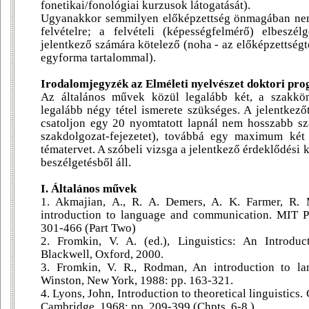
fonetikai/fonológiai kurzusok látogatását).
Ugyanakkor semmilyen előképzettség önmagában nem j
felvételre; a felvételi (képességfelmérő) elbeszé
jelentkező számára kötelező (noha - az előképzettségt
egyforma tartalommal).
Irodalomjegyzék az Elméleti nyelvészet doktori pro
Az általános művek közül legalább két, a szakkön
legalább négy tétel ismerete szükséges. A jelentkez
csatoljon egy 20 nyomtatott lapnál nem hosszabb sz
szakdolgozat-fejezetet), továbbá egy maximum két 
tématervet. A szóbeli vizsga a jelentkező érdeklődési
beszélgetésből áll.
I. Általános művek
1. Akmajian, A., R. A. Demers, A. K. Farmer, R. M
introduction to language and communication. MIT P
301-466 (Part Two)
2. Fromkin, V. A. (ed.), Linguistics: An Introduc
Blackwell, Oxford, 2000.
3. Fromkin, V. R., Rodman, An introduction to lan
Winston, New York, 1988: pp. 163-321.
4. Lyons, John, Introduction to theoretical linguistics
Cambridge, 1968: pp. 209-399 (Chpts. 6-8.)